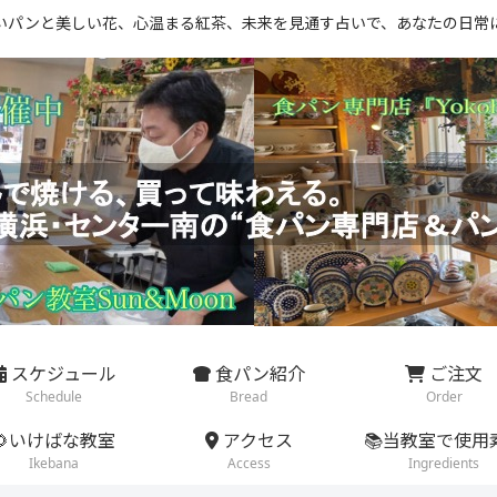
いパンと美しい花、心温まる紅茶、未来を見通す占いで、あなたの日常
スケジュール
食パン紹介
ご注文
Schedule
Bread
Order
🌻いけばな教室
アクセス
📚当教室で使用
Ikebana
Access
Ingredients