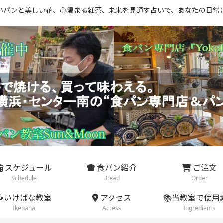
いパンと美しい花、心温まる紅茶、未来を見通す占いで、あなたの日常
スケジュール
食パン紹介
ご注文
Schedule
Bread
Order
🌻いけばな教室
アクセス
📚当教室で使用
Ikebana
Access
Ingredients