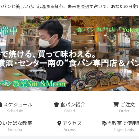
いパンと美しい花、心温まる紅茶、未来を見通す占いで、あなたの日常
スケジュール
食パン紹介
ご注文
Schedule
Bread
Order
🌻いけばな教室
アクセス
📚当教室で使用
Ikebana
Access
Ingredients