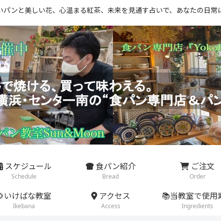
いパンと美しい花、心温まる紅茶、未来を見通す占いで、あなたの日常
スケジュール
食パン紹介
ご注文
Schedule
Bread
Order
🌻いけばな教室
アクセス
📚当教室で使用
Ikebana
Access
Ingredients