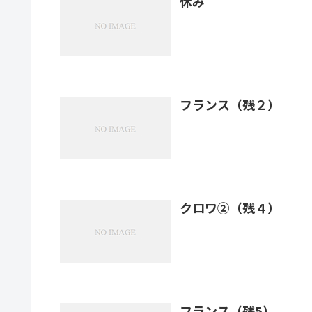
休み
フランス（残２）
クロワ②（残４）
フランス（残5）