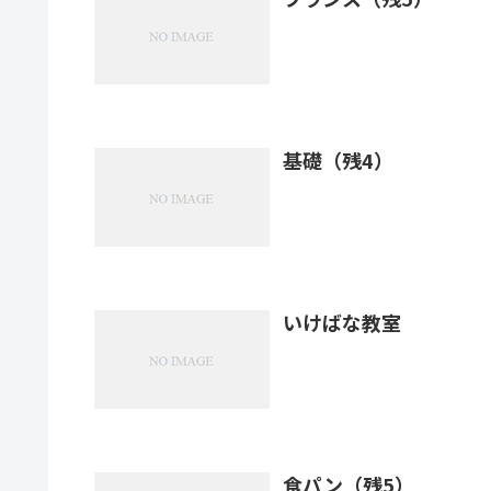
基礎（残4）
いけばな教室
食パン（残5）