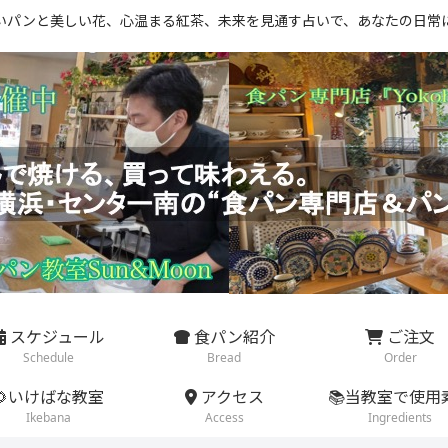
いパンと美しい花、心温まる紅茶、未来を見通す占いで、あなたの日常
スケジュール
食パン紹介
ご注文
Schedule
Bread
Order
🌻いけばな教室
アクセス
📚当教室で使用
Ikebana
Access
Ingredients