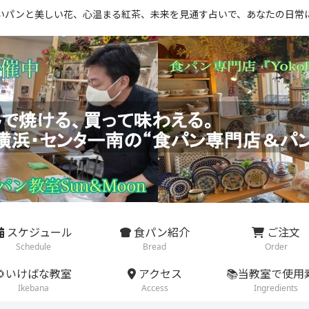
いパンと美しい花、心温まる紅茶、未来を見通す占いで、あなたの日常
スケジュール
食パン紹介
ご注文
Schedule
Bread
Order
🌻いけばな教室
アクセス
📚当教室で使用
Ikebana
Access
Ingredients