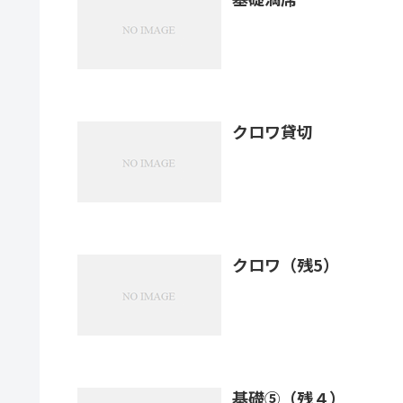
クロワ貸切
クロワ（残5）
基礎⑤（残４）