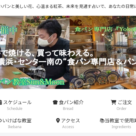
いパンと美しい花、心温まる紅茶、未来を見通す占いで、あなたの日常
スケジュール
食パン紹介
ご注文
Schedule
Bread
Order
🌻いけばな教室
アクセス
📚当教室で使用
Ikebana
Access
Ingredients