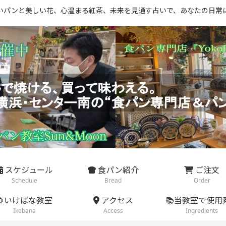
いパンと美しい花、心温まる紅茶、未来を見通す占いで、あなたの日常
スケジュール
食パン紹介
ご注文
Schedule
Bread
Order
🌻いけばな教室
アクセス
📚当教室で使用
Ikebana
Access
Ingredients