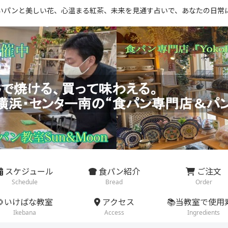
いパンと美しい花、心温まる紅茶、未来を見通す占いで、あなたの日常
スケジュール
食パン紹介
ご注文
Schedule
Bread
Order
🌻いけばな教室
アクセス
📚当教室で使用
Ikebana
Access
Ingredients