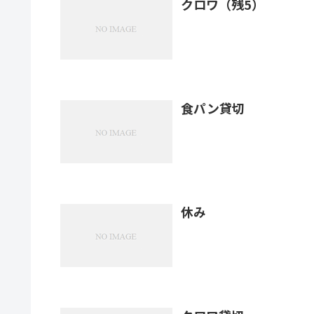
クロワ（残5）
食パン貸切
休み