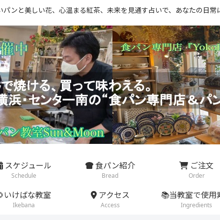
いパンと美しい花、心温まる紅茶、未来を見通す占いで、あなたの日常
スケジュール
食パン紹介
ご注文
Schedule
Bread
Order
🌻いけばな教室
アクセス
📚当教室で使用
Ikebana
Access
Ingredients