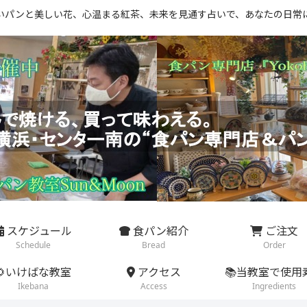
いパンと美しい花、心温まる紅茶、未来を見通す占いで、あなたの日常
スケジュール
食パン紹介
ご注文
Schedule
Bread
Order
🌻いけばな教室
アクセス
📚当教室で使用
Ikebana
Access
Ingredients