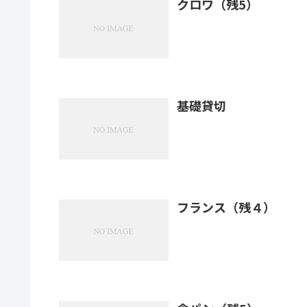
クロワ（残5）
基礎貸切
フランス（残４）