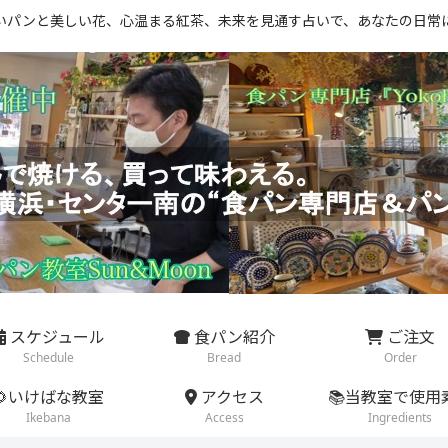
いパンと美しい花、心温まる紅茶、未来を見通す占いで、あなたの日常
スケジュール
食パン紹介
ご注文
Schedule
Bread
Order
🌻いけばな教室
アクセス
📚当教室で使用
Ikebana
Access
Ingredients