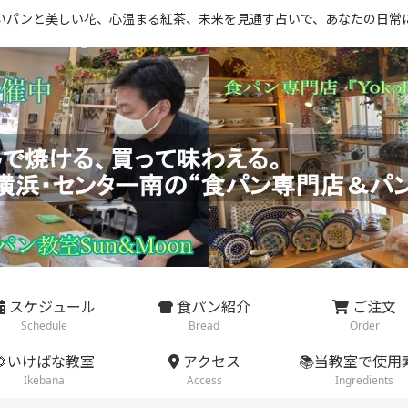
いパンと美しい花、心温まる紅茶、未来を見通す占いで、あなたの日常
スケジュール
食パン紹介
ご注文
Schedule
Bread
Order
🌻いけばな教室
アクセス
📚当教室で使用
Ikebana
Access
Ingredients