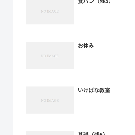
食パン（残5）
お休み
いけばな教室
基礎（残5）