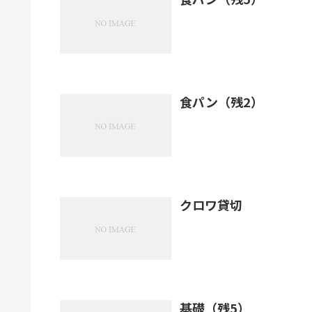
食パン（残2）
クロワ貸切
基礎（残5）