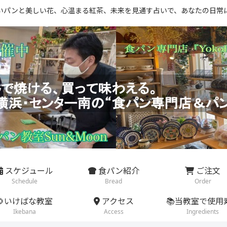
いパンと美しい花、心温まる紅茶、未来を見通す占いで、あなたの日常
スケジュール
食パン紹介
ご注文
Schedule
Bread
Order
🌻いけばな教室
アクセス
📚当教室で使用
Ikebana
Access
Ingredients