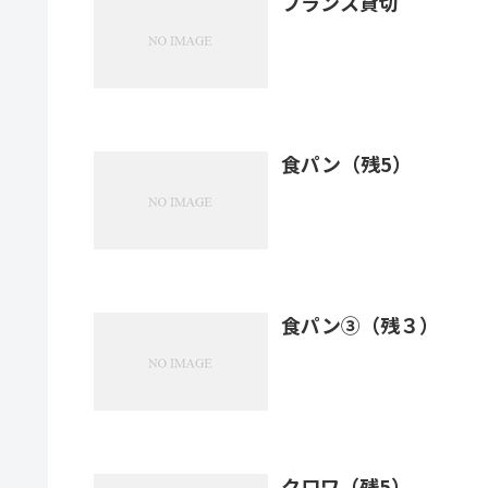
フランス貸切
食パン（残5）
食パン③（残３）
クロワ（残5）