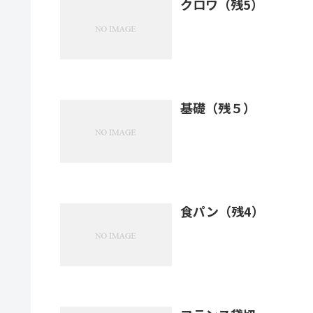
クロワ（残5）
基礎（残５）
食パン（残4）