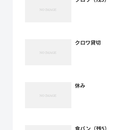
クロワ貸切
休み
食パン（残5）