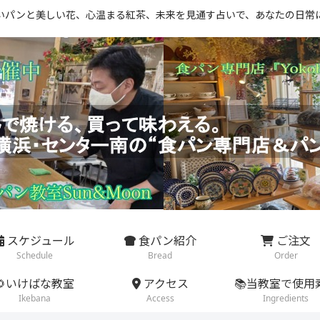
いパンと美しい花、心温まる紅茶、未来を見通す占いで、あなたの日常
スケジュール
食パン紹介
ご注文
Schedule
Bread
Order
🌻いけばな教室
アクセス
📚当教室で使用
Ikebana
Access
Ingredients