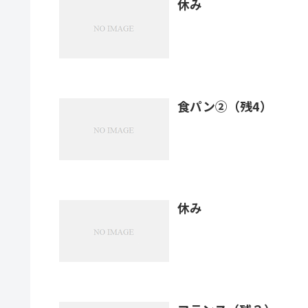
休み
食パン②（残4）
休み