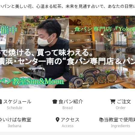
いパンと美しい花、心温まる紅茶、未来を見通す占いで、あなたの日常
スケジュール
食パン紹介
ご注文
Schedule
Bread
Order
🌻いけばな教室
アクセス
📚当教室で使用
Ikebana
Access
Ingredients