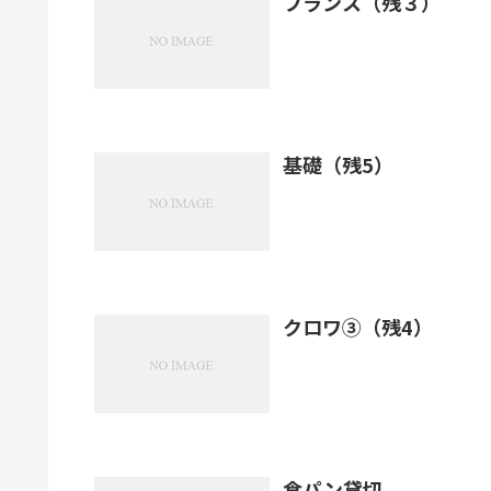
フランス（残３）
基礎（残5）
クロワ③（残4）
食パン貸切