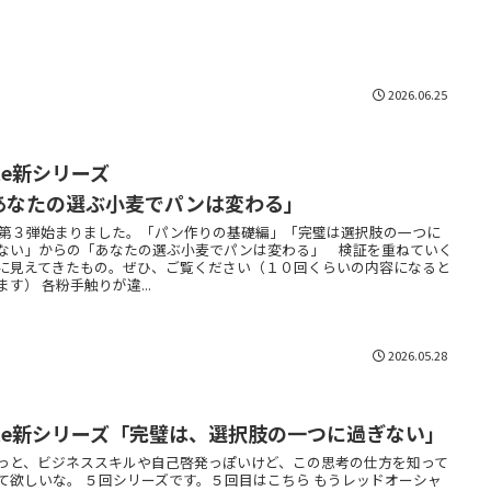
2026.06.25
note新シリーズ
あなたの選ぶ小麦でパンは変わる」
te第３弾始まりました。「パン作りの基礎編」「完璧は選択肢の一つに
ない」からの「あなたの選ぶ小麦でパンは変わる」 検証を重ねていく
に見えてきたもの。ぜひ、ご覧ください（１０回くらいの内容になると
ます） 各粉手触りが違...
2026.05.28
ote新シリーズ「完璧は、選択肢の一つに過ぎない」
っと、ビジネススキルや自己啓発っぽいけど、この思考の仕方を知って
て欲しいな。 ５回シリーズです。５回目はこちら もうレッドオーシャ