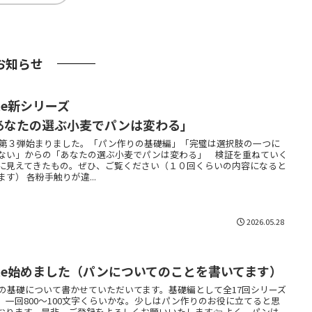
お知らせ
note新シリーズ
あなたの選ぶ小麦でパンは変わる」
te第３弾始まりました。「パン作りの基礎編」「完璧は選択肢の一つに
ない」からの「あなたの選ぶ小麦でパンは変わる」 検証を重ねていく
に見えてきたもの。ぜひ、ご覧ください（１０回くらいの内容になると
ます） 各粉手触りが違...
2026.05.28
ote始めました（パンについてのことを書いてます）
の基礎について書かせていただいてます。基礎編として全17回シリーズ
。一回800〜100文字くらいかな。少しはパン作りのお役に立てると思
おります。是非、ご登録をよろしくお願いいたします⇦ よく、パンは