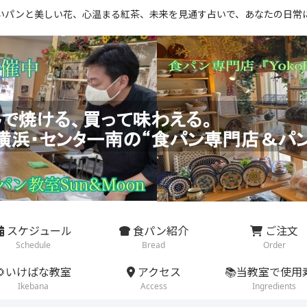
いパンと美しい花、心温まる紅茶、未来を見通す占いで、あなたの日常
スケジュール
食パン紹介
ご注文
Schedule
Bread
Order
🌻いけばな教室
アクセス
📚当教室で使用
Ikebana
Access
Ingredients