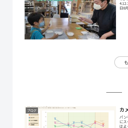
4.1
日8月
カ
ブログ
パン
にス
はよ