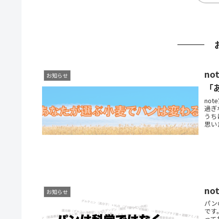
お知らせ
「
no
過ぎ
うち
思い
n
お知らせ
パン
です
って