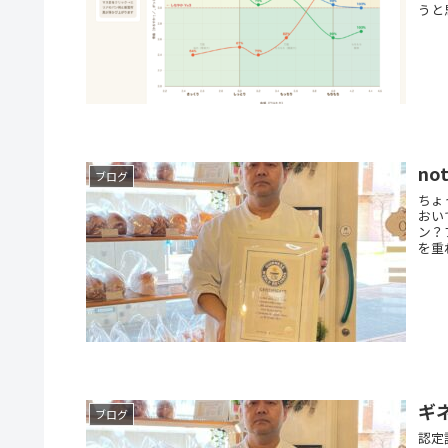
うと思
n
ブログ
ちょ
おい
ン？
を重
ギ
ブログ
認定証