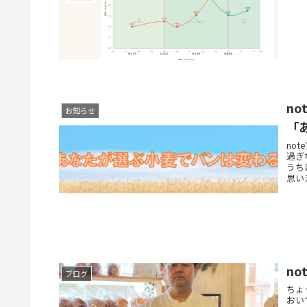
お知らせ
「
no
過ぎ
うち
思い
n
ブログ
ちょ
おい