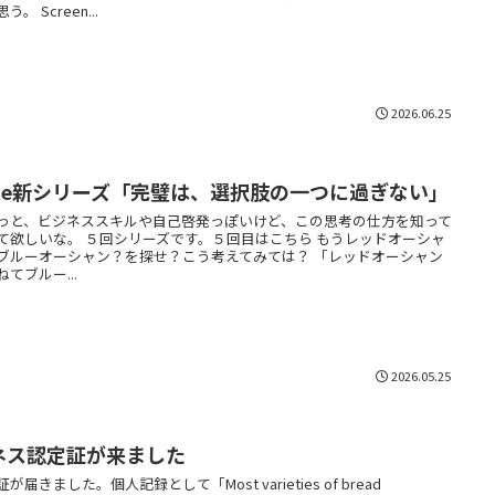
う。 Screen...
2026.06.25
ote新シリーズ「完璧は、選択肢の一つに過ぎない」
っと、ビジネススキルや自己啓発っぽいけど、この思考の仕方を知って
て欲しいな。 ５回シリーズです。５回目はこちら もうレッドオーシャ
ブルーオーシャン？を探せ？こう考えてみては？ 「レッドオーシャン
ねてブルー...
2026.05.25
ネス認定証が来ました
が届きました。個人記録として「Most varieties of bread