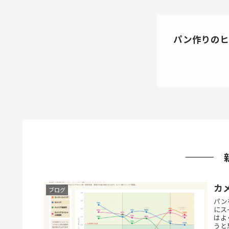
パン作りのヒ
カ
ブログ
パン
にス
はよ
うと思