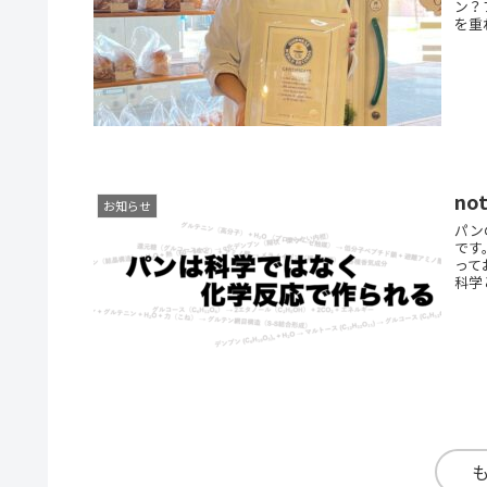
ン？
を重
n
お知らせ
パン
です
って
科学