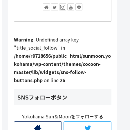
Warning
: Undefined array key
"title_social_follow" in
/home/r9728656/public_html/sunmoon.yo
kohama/wp-content/themes/cocoon-
master/lib/widgets/sns-follow-
buttons.php
on line
26
SNSフォローボタン
Yokohama Sun＆Moonをフォローする