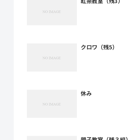
紅茶教室（残3）
クロワ（残5）
休み
親子教室（残３組）