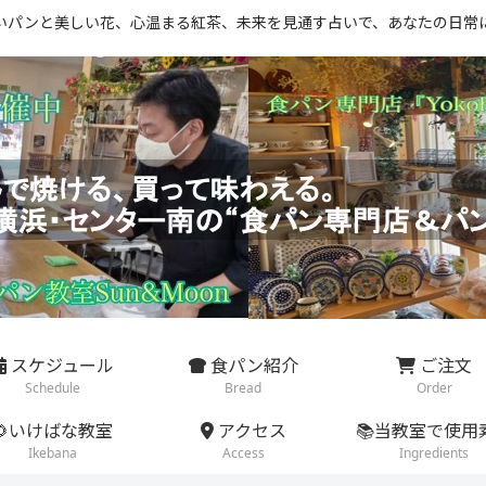
いパンと美しい花、心温まる紅茶、未来を見通す占いで、あなたの日常
スケジュール
食パン紹介
ご注文
Schedule
Bread
Order
🌻いけばな教室
アクセス
📚当教室で使用
Ikebana
Access
Ingredients