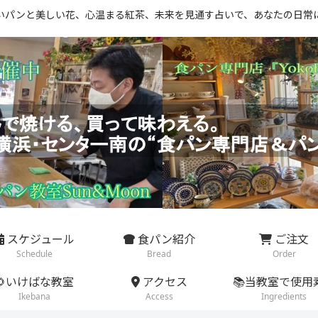
いパンと美しい花、心温まる紅茶、未来を見通す占いで、あなたの日常
スケジュール
食パン紹介
ご注文
Schedule
Bread
Order
🌻いけばな教室
アクセス
📚当教室で使用
Ikebana
Access
Ingredients