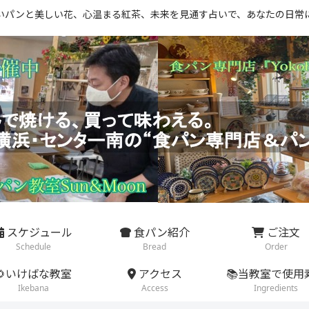
いパンと美しい花、心温まる紅茶、未来を見通す占いで、あなたの日常
スケジュール
食パン紹介
ご注文
Schedule
Bread
Order
🌻いけばな教室
アクセス
📚当教室で使用
Ikebana
Access
Ingredients