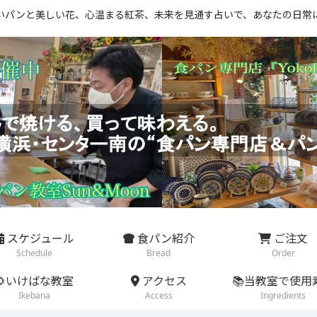
いパンと美しい花、心温まる紅茶、未来を見通す占いで、あなたの日常
スケジュール
食パン紹介
ご注文
Schedule
Bread
Order
🌻いけばな教室
アクセス
📚当教室で使用
Ikebana
Access
Ingredients