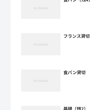
フランス貸切
食パン貸切
基礎（残2）