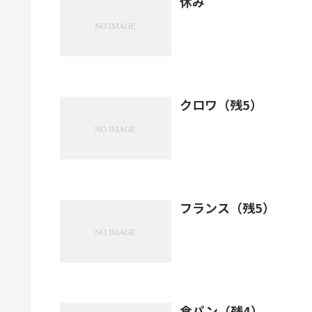
休み
クロワ（残5）
フランス（残5）
食パン（残4）