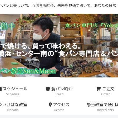
いパンと美しい花、心温まる紅茶、未来を見通す占いで、あなたの日常
スケジュール
食パン紹介
ご注文
Schedule
Bread
Order
🌻いけばな教室
アクセス
📚当教室で使用
Ikebana
Access
Ingredients