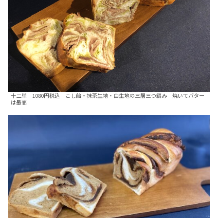
十二単 1080円税込 こし餡・抹茶生地・白生地の三層三つ編み 焼いてバター
は最高