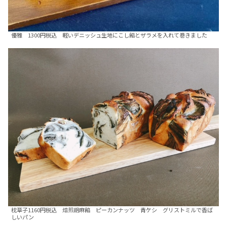
優雅 1300円税込 軽いデニッシュ生地にこし餡とザラメを入れて巻きました
枕草子1160円税込 焙煎胡麻餡 ピーカンナッツ 青ケシ グリストミルで香ば
しいパン