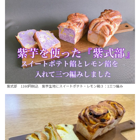
紫式部 1160円税込 紫芋生地にスイートポテト・レモン餡３：1三つ編み