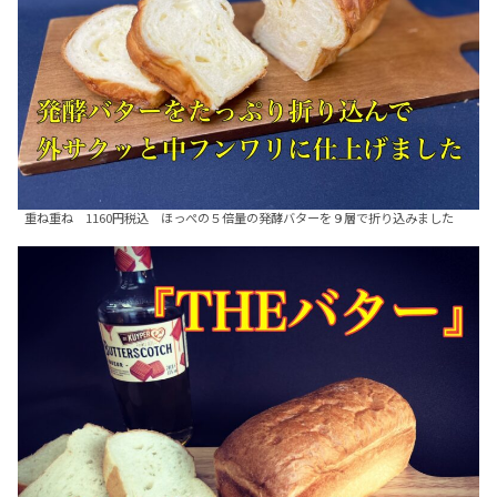
重ね重ね 1160円税込 ほっぺの５倍量の発酵バターを９層で折り込みました